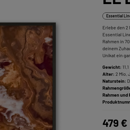
Essential Li
Erlebe den 2 
Essential Li
Rahmen in 70 
deinem Zuhau
Unikat ein ga
Gewicht:
11.1
Alter:
2 Mio. 
Naturstein:
D
Rahmengröß
Rahmen und 
Produktnum
479 €