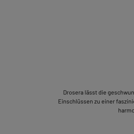
STEINVERLIEBT
Drosera lässt die geschwu
NATURSTEINBILDER MIT PASSEPARTOUT
FOCUSLINE
HÄNDLER WERDEN
Einschlüssen zu einer faszin
harmo