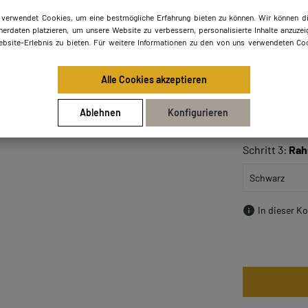
weichen.
 verwendet Cookies, um eine bestmögliche Erfahrung bieten zu können. Wir können di
50x50
erdaten platzieren, um unsere Website zu verbessern, personalisierte Inhalte anzuzei
ebsite-Erlebnis zu bieten. Für weitere Informationen zu den von uns verwendeten Coo
Alle Cookies akzeptieren
90x70
Ablehnen
Konfigurieren
Schritt 3:
Rah
In dieser K