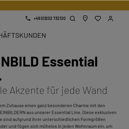
+49 (0)202 732120
HÄFTSKUNDEN
NBILD Essential
kat.
.
.
lle Akzente für jede Wand
nem Zuhause einen ganz besonderen Charme mit den
TEINBILDERN aus unserer Essential Line. Diese exklusiven
e sind aufgrund ihrer unterschiedlichen Formgrößen
nder und fügen sich mühelos in jeden Wohnraum ein, um