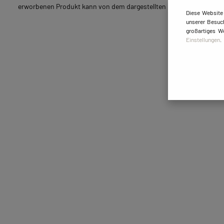
erworbenen Produkt kann von dem dargestellten Exemplar-Bild ab
Diese Website
unserer Besuch
großartiges W
Einstellungen
.