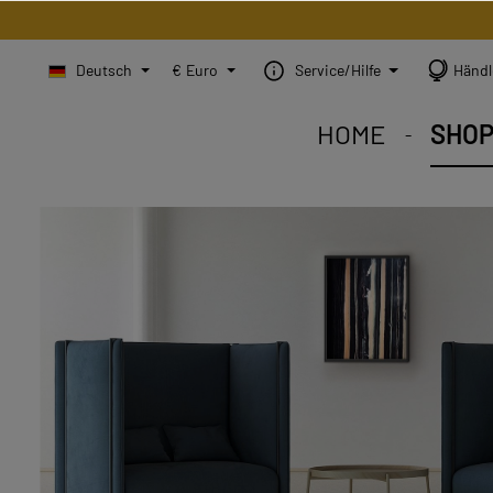
Deutsch
€
Euro
Service/Hilfe
Händl
HOME
SHO
STEINBILD Shop. Jedes
STEINBILD Sortiment. 
STEINBILD B2B. Maßg