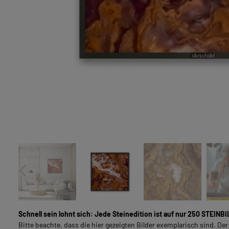
LIVING & INTERIOR
VOLLFLÄCHIGE NATURSTEINBILDER
SOUL LINE
FÜR GESCHÄFTSKUNDEN
Schnell sein lohnt sich: Jede Steinedition ist auf nur 250 STEINBI
Bitte beachte, dass die hier gezeigten Bilder exemplarisch sind. Der