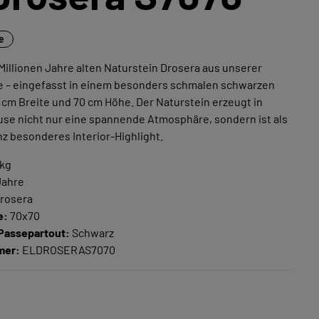
ne
Millionen Jahre alten Naturstein Drosera aus unserer
ne – eingefasst in einem besonders schmalen schwarzen
cm Breite und 70 cm Höhe. Der Naturstein erzeugt in
se nicht nur eine spannende Atmosphäre, sondern ist als
nz besonderes Interior-Highlight.
 kg
Jahre
rosera
e:
70x70
Passepartout:
Schwarz
mer:
ELDROSERAS7070