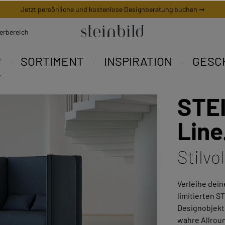
Jetzt persönliche und kostenlose Designberatung buchen ➞
erbereich
P
SORTIMENT
INSPIRATION
GESC
STEI
 Bild ist ein weltweites Uni
Eine Vielfalt zum Verlieben
eschneiderte Angebote.
Line
Stilvo
Verleihe dei
limitierten S
Designobjekt
wahre Allrou