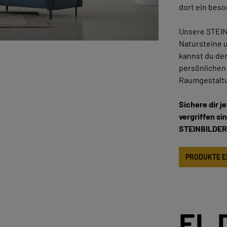
dort ein beso
Unsere STEINB
Natursteine u
kannst du den
persönlichen
Raumgestalt
Sichere dir j
vergriffen si
STEINBILDER
PRODUKTE 
EL 