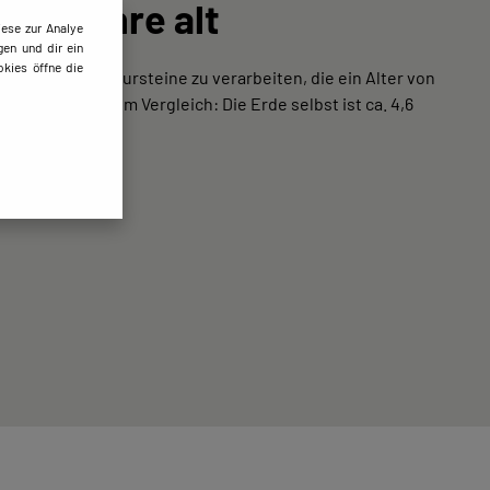
arde Jahre alt
ese zur Analye
gen und dir ein
kies öffne die
lingt es uns, Natursteine zu verarbeiten, die ein Alter von
en aufweisen. Zum Vergleich: Die Erde selbst ist ca. 4,6