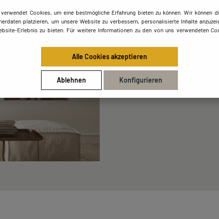
Bis zu 1 Milli
 verwendet Cookies, um eine bestmögliche Erfahrung bieten zu können. Wir können di
erdaten platzieren, um unsere Website zu verbessern, personalisierte Inhalte anzuzei
ebsite-Erlebnis zu bieten. Für weitere Informationen zu den von uns verwendeten Coo
In äußerst seltenen Fällen ge
mehr als einer Milliarde Jahr
Alle Cookies akzeptieren
Milliarden Jahre alt.
Ablehnen
Konfigurieren
MASTERPIECES ENTDECKEN