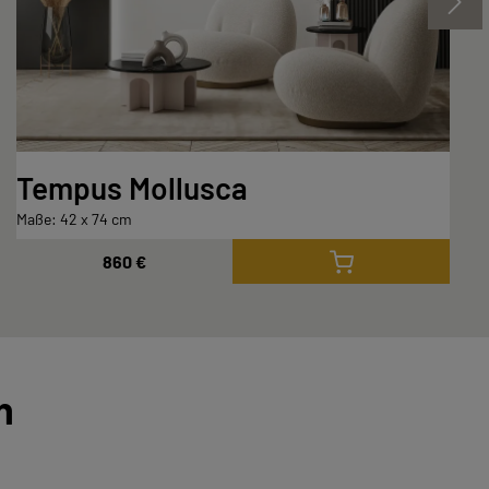
Tempus Mollusca
Maße: 42 x 74 cm
860 €
n