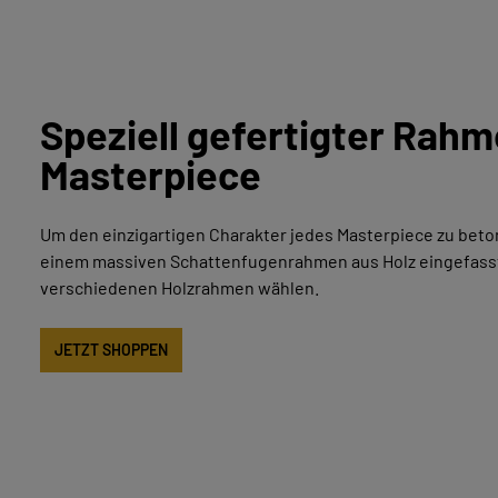
Speziell gefertigter Rahm
Masterpiece
Um den einzigartigen Charakter jedes Masterpiece zu beton
einem massiven Schattenfugenrahmen aus Holz eingefasst
verschiedenen Holzrahmen wählen.
STEINVERLIEBT
NATURSTEINBILDER MIT PASSEPARTOUT
FOCUSLINE
HÄNDLER WERDEN
JETZT SHOPPEN