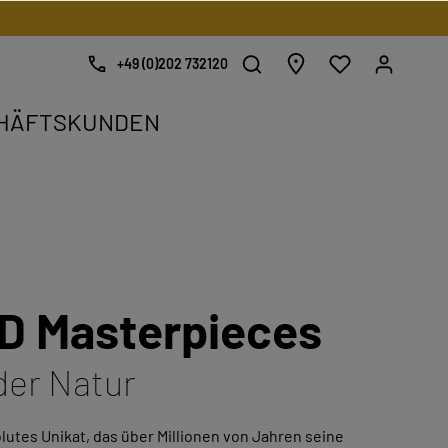
+49 (0)202 732120
HÄFTSKUNDEN
kat.
.
D Masterpieces
der Natur
lutes Unikat, das über Millionen von Jahren seine