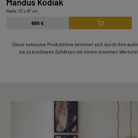
Mandus Kodiak
LIVING & INTERIOR
Maße: 37 x 87 cm
VOLLFLÄCHIGE NATURSTEINBILDER
SOUL LINE
FÜR GESCHÄFTSKUNDEN
865 €
Diese exklusive Produktlinie zeichnet sich durch ihre a
sie zu kostbaren Schätzen mit einem enormen Wertstei