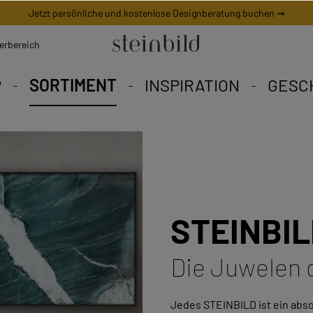
Jetzt persönliche und kostenlose Designberatung buchen ➞
erbereich
P
SORTIMENT
INSPIRATION
GESC
 Bild ist ein weltweites Uni
Eine Vielfalt zum Verlieben
eschneiderte Angebote.
STEINBIL
Die Juwelen 
Jedes STEINBILD ist ein abso