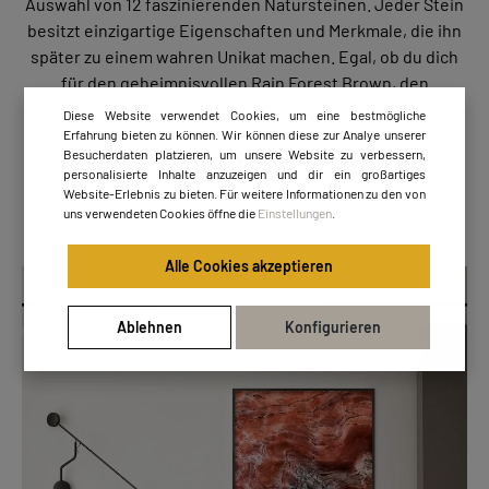
Auswahl von 12 faszinierenden Natursteinen. Jeder Stein
besitzt einzigartige Eigenschaften und Merkmale, die ihn
später zu einem wahren Unikat machen. Egal, ob du dich
für den geheimnisvollen Rain Forest Brown, den
eleganten Silver Wave oder den königlichen Royal Purple
Diese Website verwendet Cookies, um eine bestmögliche
entscheidest – wir sind sicher, dass du den passenden
Erfahrung bieten zu können. Wir können diese zur Analye unserer
Besucherdaten platzieren, um unsere Website zu verbessern,
Naturstein findest, der perfekt zu dir und deinem Stil
personalisierte Inhalte anzuzeigen und dir ein großartiges
passt.
Website-Erlebnis zu bieten. Für weitere Informationen zu den von
uns verwendeten Cookies öffne die
Einstellungen
.
Alle Cookies akzeptieren
Essential Line
Ablehnen
Konfigurieren