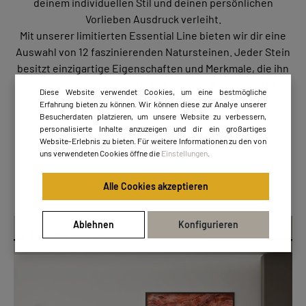
deinem individuellen Stil und deinen persönlichen
Vorlieben Ausdruck verleiht.
Mit unserer limitierten Essential Line bieten wir dir eine
Auswahl von 12 faszinierenden Natursteinen. Jeder Stein
besitzt einzigartige Eigenschaften und Merkmale, die ihn
später zu einem wahren Unikat machen. Egal, ob du dich
Diese Website verwendet Cookies, um eine bestmögliche
für den geheimnisvollen Rain Forest Brown, den
Erfahrung bieten zu können. Wir können diese zur Analye unserer
eleganten Silver Wave oder den königlichen Royal Purple
Besucherdaten platzieren, um unsere Website zu verbessern,
personalisierte Inhalte anzuzeigen und dir ein großartiges
entscheidest – wir sind sicher, dass du den passenden
Website-Erlebnis zu bieten. Für weitere Informationen zu den von
Naturstein findest, der perfekt zu dir und deinem Stil
uns verwendeten Cookies öffne die
Einstellungen
.
passt.
Alle Cookies akzeptieren
Ablehnen
Konfigurieren
Essential Line