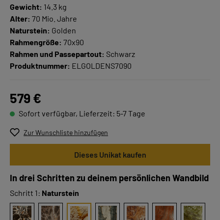
Gewicht:
14.3 kg
Alter:
70 Mio. Jahre
Naturstein:
Golden
Rahmengröße:
70x90
Rahmen und Passepartout:
Schwarz
Produktnummer:
ELGOLDENS7090
579 €
Sofort verfügbar, Lieferzeit: 5-7 Tage
Zur Wunschliste hinzufügen
Dieses Unikat kaufen
In drei Schritten zu deinem persönlichen Wandbild
Schritt 1:
Naturstein