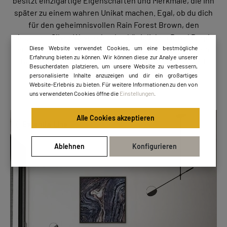
besitzt einzigartige Eigenschaften und Merkmale, die ihn
später zu einem wahren Unikat machen. Egal, ob du dich
für den geheimnisvollen Rain Forest Brown, den
eleganten Silver Wave oder den königlichen Royal Purple
entscheidest – wir sind sicher, dass du den passenden
Diese Website verwendet Cookies, um eine bestmögliche
Erfahrung bieten zu können. Wir können diese zur Analye unserer
Naturstein findest, der perfekt zu dir und deinem Stil
Besucherdaten platzieren, um unsere Website zu verbessern,
passt.
personalisierte Inhalte anzuzeigen und dir ein großartiges
Website-Erlebnis zu bieten. Für weitere Informationen zu den von
uns verwendeten Cookies öffne die
Einstellungen
.
Alle Cookies akzeptieren
Essential Line
Ablehnen
Konfigurieren