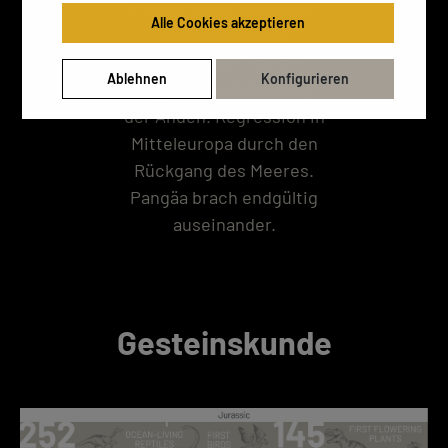
Pazifik statt. Durch die
Alle Cookies akzeptieren
Subduktion der
pazifischen Platten
Ablehnen
Konfigurieren
begann die Auffaltung
der Anden. Regression in
Mitteleuropa durch den
Rückgang des Meeres.
Pangäa brach endgültig
auseinander.
Gesteinskunde