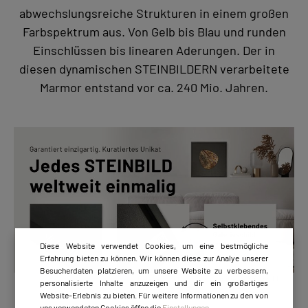
abwechslungsreiche Strukturen in einem großen
Farbspektrum aus. Von Gelb bis Blau und runden
Einschlüssen bis linearen Aderungen. Der in
diesen dynamischen STEINBILDERN verarbeitete
Marmor entstand vor ca. 240 Mio. Jahren.
Diese Website verwendet Cookies, um eine bestmögliche
Erfahrung bieten zu können. Wir können diese zur Analye unserer
Besucherdaten platzieren, um unsere Website zu verbessern,
personalisierte Inhalte anzuzeigen und dir ein großartiges
Website-Erlebnis zu bieten. Für weitere Informationen zu den von
uns verwendeten Cookies öffne die
Einstellungen
.