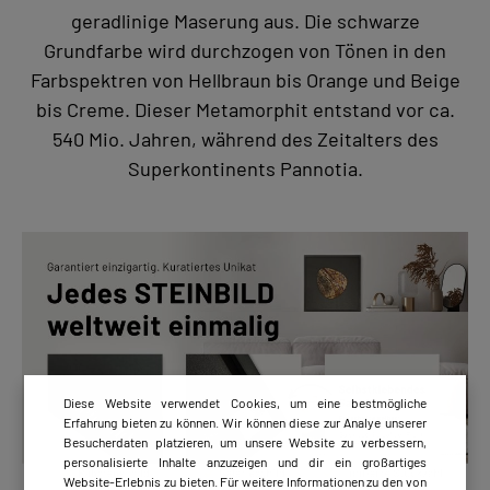
geradlinige Maserung aus. Die schwarze
Grundfarbe wird durchzogen von Tönen in den
Farbspektren von Hellbraun bis Orange und Beige
bis Creme. Dieser Metamorphit entstand vor ca.
540 Mio. Jahren, während des Zeitalters des
Superkontinents Pannotia.
Diese Website verwendet Cookies, um eine bestmögliche
Erfahrung bieten zu können. Wir können diese zur Analye unserer
Besucherdaten platzieren, um unsere Website zu verbessern,
personalisierte Inhalte anzuzeigen und dir ein großartiges
Website-Erlebnis zu bieten. Für weitere Informationen zu den von