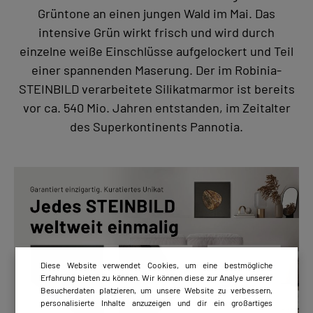
Grüntone an einen jungen Wald im Mai. Das
intensive Grün wirkt frisch und wird durch
einzelne weiße Einschlüsse aufgelockert und Teil
einer spannenden Maserung. Der im Robinia-
STEINBILD verarbeitete Silikatmarmor ist bereits
vor ca. 540 Mio. Jahren entstanden, im Zeitalter
des Superkontinents Pannotia.
Diese Website verwendet Cookies, um eine bestmögliche
Erfahrung bieten zu können. Wir können diese zur Analye unserer
Besucherdaten platzieren, um unsere Website zu verbessern,
personalisierte Inhalte anzuzeigen und dir ein großartiges