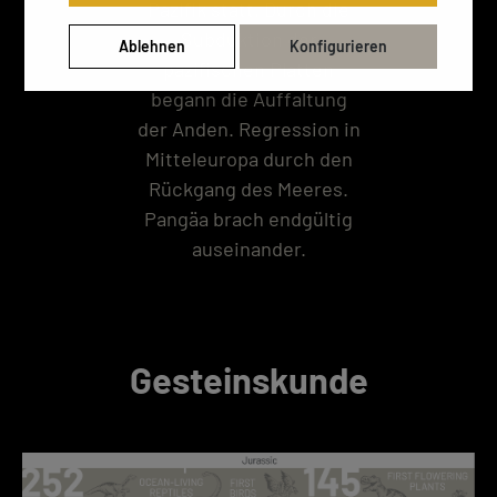
Pazifik statt. Durch die
Subduktion der
Ablehnen
Konfigurieren
pazifischen Platten
begann die Auffaltung
der Anden. Regression in
Mitteleuropa durch den
Rückgang des Meeres.
Pangäa brach endgültig
auseinander.
Gesteinskunde