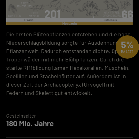
Die ersten Blütenpflanzen entstehen und die hohe
5%
Niederschlagsbildung sorgte für Ausdehnung der
Pflanzenwelt. Dadurch entstanden dichte, üppige
RABATT
Tropenwälder mit mehr Blühpflanzen. Durch die
starke Riffbildung kamen Hexakorallen, Muscheln,
Seelilien und Stachelhäuter auf. Außerdem ist in
dieser Zeit der Archaeopteryx (Urvogel) mit
Federn und Skelett gut entwickelt.
Gesteinsalter
180 Mio. Jahre