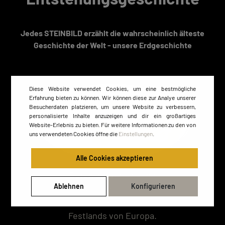
Jedes STEINBILD erzählt die wahrscheinlich älteste
Geschichte der Welt - unsere Erdgeschichte
Diese Website verwendet Cookies, um eine bestmögliche
Erfahrung bieten zu können. Wir können diese zur Analye unserer
Besucherdaten platzieren, um unsere Website zu verbessern,
personalisierte Inhalte anzuzeigen und dir ein großartiges
Website-Erlebnis zu bieten. Für weitere Informationen zu den von
uns verwendeten Cookies öffne die
Einstellungen
.
Alle Cookies akzeptieren
Durch die variszische
Ablehnen
Konfigurieren
Gebirgsbildung
entstanden Teile des
Festlands von Europa.