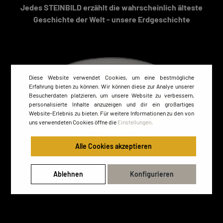
Jedes STEINBILD erzählt die wahrscheinlich älteste
Geschichte der Welt - unsere Erdgeschichte
Diese Website verwendet Cookies, um eine bestmögliche
Erfahrung bieten zu können. Wir können diese zur Analye unserer
Besucherdaten platzieren, um unsere Website zu verbessern,
personalisierte Inhalte anzuzeigen und dir ein großartiges
Website-Erlebnis zu bieten. Für weitere Informationen zu den von
uns verwendeten Cookies öffne die
Einstellungen
.
Alle Cookies akzeptieren
Zu dieser Zeit befand
sich die Erde in einer
Eiszeit.
Ablehnen
Konfigurieren