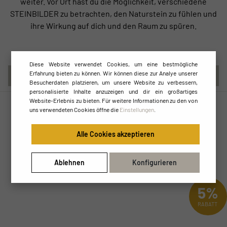
weiter. Vor Ort hast du die Möglichkeit, verschiedene
STEINBILDER zu betrachten, den Naturstein zu fühlen und
ihre Wirkung auf dich und den Raum zu spüren.
Diese Website verwendet Cookies, um eine bestmögliche
Erfahrung bieten zu können. Wir können diese zur Analye unserer
DE
Besucherdaten platzieren, um unsere Website zu verbessern,
personalisierte Inhalte anzuzeigen und dir ein großartiges
Website-Erlebnis zu bieten. Für weitere Informationen zu den von
uns verwendeten Cookies öffne die
Einstellungen
.
Alle Cookies akzeptieren
Ablehnen
Konfigurieren
5%
RABATT