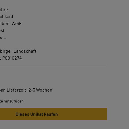
g
ahre
chkant
ilber , Weiß
kt
e:
L
ebirge , Landschaft
:
P0010274
ar, Lieferzeit: 2-3 Wochen
te hinzufügen
Dieses Unikat kaufen