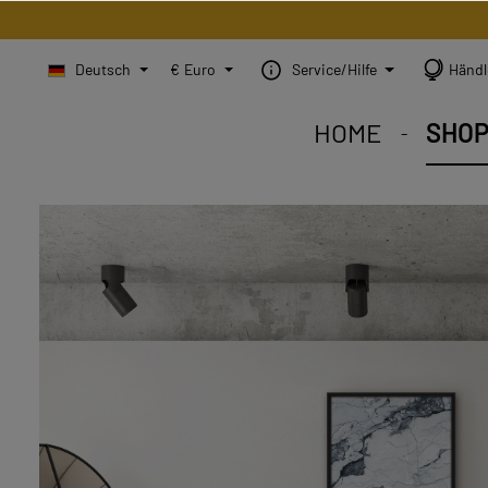
Deutsch
€
Euro
Service/Hilfe
Händl
HOME
SHO
STEINBILD Shop. Jedes
STEINBILD Sortiment. 
STEINBILD B2B. Maßg