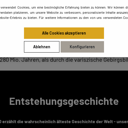
 verwendet Cookies, um eine bestmögliche Erfahrung bieten zu können. Wir können di
erdaten platzieren, um unsere Website zu verbessern, personalisierte Inhalte anzuzei
ebsite-Erlebnis zu bieten. Für weitere Informationen zu den von uns verwendeten Coo
Alle Cookies akzeptieren
Ablehnen
Konfigurieren
cherähnlichen Struktur, die in weißen und grauen Far
280 Mio. Jahren, als durch die variszische Gebirgsb
Entstehungsgeschichte
erzählt die wahrscheinlich älteste Geschichte der Welt - uns