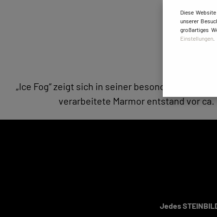
Diese Website
unserer Besuch
großartiges W
Einstellungen
.
„Ice Fog“ zeigt sich in seiner besonderen glets
verarbeitete Marmor entstand vor ca. 
Jedes STEINBILD 