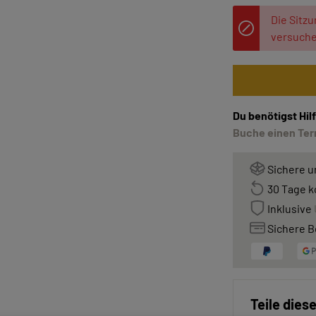
Die Sitzu
versuche
Du benötigst Hi
Buche einen Term
Sichere u
30 Tage k
Inklusive
Sichere B
Teile dies