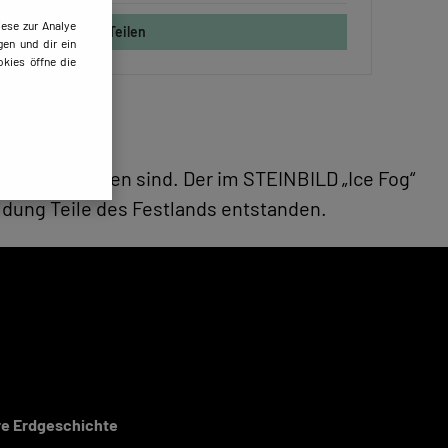
ese zur Analye
Teilen
gen und dir ein
kies öffne die
btönen zu sehen sind. Der im STEINBILD „Ice Fog“
ildung Teile des Festlands entstanden.
ere Erdgeschichte