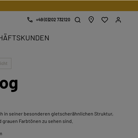
+49 (0)202 732120
HÄFTSKUNDEN
kat.
.
icht
Fog
sich in seiner besonderen gletscherähnlichen Struktur,
d grauen Farbtönen zu sehen sind.
m