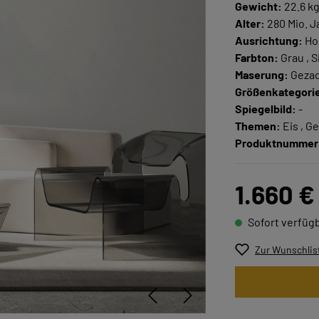
Gewicht:
22.6 k
Alter:
280 Mio. J
Ausrichtung:
Ho
Farbton:
Grau , S
Maserung:
Gezac
Größenkategori
Spiegelbild:
-
Themen:
Eis , G
Produktnummer
1.660 €
Sofort verfügb
Zur Wunschlis