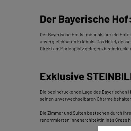
Der Bayerische Hof
Der Bayerische Hof ist mehr als nur ein Hotel
unvergleichbaren Erlebnis. Das Hotel, desse
LIVING & INTERIOR
Direkt am Marienplatz gelegen, beeindruckt
VOLLFLÄCHIGE NATURSTEINBILDER
SOUL LINE
FÜR GESCHÄFTSKUNDEN
Exklusive STEINBIL
Die beeindruckende Lage des Bayerischen Hof
seinen unverwechselbaren Charme behalten
Die Zimmer und Suiten bestechen durch ihre
renommierten Innenarchitektin Inés Gress ha