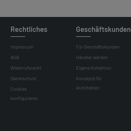
Rechtliches
Geschäftskunden
INSIGHTS
NATURSTEINBILDER MIT SPIEGELEFFEKT
ESSENTIAL LINE
EIGENE KOLLEKTION
Impressum
Für Geschäftskunden
AGB
Händler werden
Widerrufsrecht
Eigene Kollektion
Datenschutz
Konzepte für
Architekten
Cookies
konfigurieren