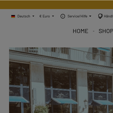
Deutsch
€
Euro
Service/Hilfe
Händl
HOME
SHO
STEINBILD Shop. Jedes
STEINBILD Sortiment. 
STEINBILD B2B. Maßg