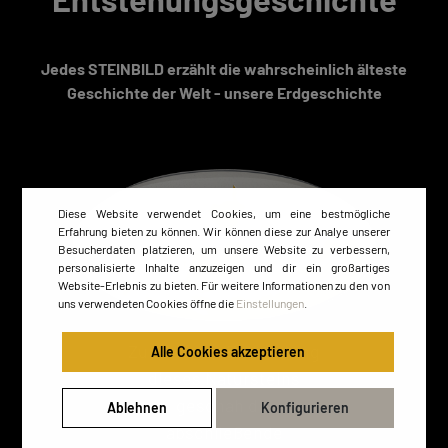
Jedes STEINBILD erzählt die wahrscheinlich älteste
Geschichte der Welt - unsere Erdgeschichte
Diese Website verwendet Cookies, um eine bestmögliche
Erfahrung bieten zu können. Wir können diese zur Analye unserer
Besucherdaten platzieren, um unsere Website zu verbessern,
personalisierte Inhalte anzuzeigen und dir ein großartiges
Website-Erlebnis zu bieten. Für weitere Informationen zu den von
uns verwendeten Cookies öffne die
Einstellungen
.
Zur Zeit der Entstehung
Alle Cookies akzeptieren
dieses Natursteins
geschah die
Ablehnen
Konfigurieren
abschließende