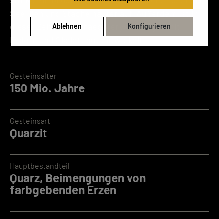
Seelilien und Stachelhäuter auf. Außerdem ist in
dieser Zeit der Archaeopteryx (Urvogel) mit
Ablehnen
Konfigurieren
Federn und Skelett gut entwickelt.
Gesteinsalter
150 Mio. Jahre
Gesteinsart
Quarzit
Hauptbestandteil
Quarz, Beimengungen von
farbgebenden Erzen