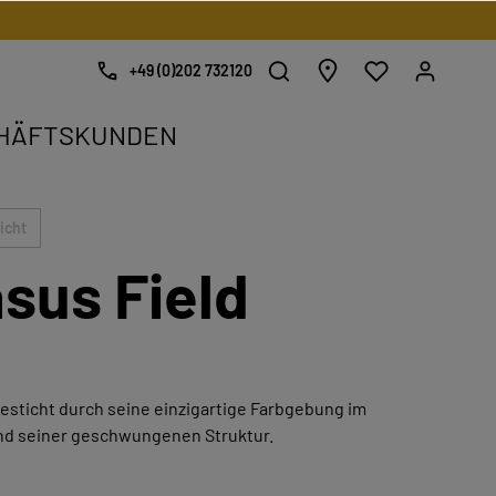
+49 (0)202 732120
HÄFTSKUNDEN
kat.
.
icht
sus Field
besticht durch seine einzigartige Farbgebung im
und seiner geschwungenen Struktur.