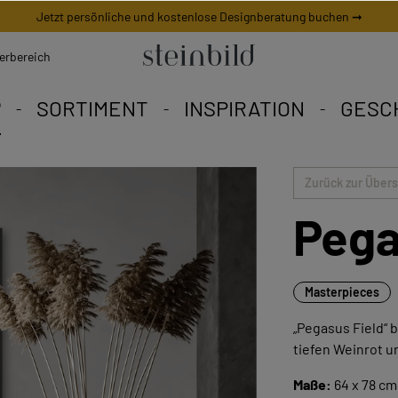
Jetzt persönliche und kostenlose Designberatung buchen ➞
erbereich
P
SORTIMENT
INSPIRATION
GESC
 Bild ist ein weltweites Uni
Eine Vielfalt zum Verlieben
eschneiderte Angebote.
Zurück zur Übers
Pega
Masterpieces
„Pegasus Field“ 
tiefen Weinrot 
Maße:
64 x 78 cm