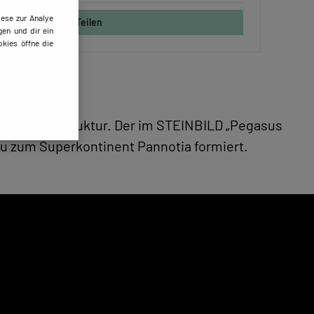
ese zur Analye
Teilen
gen und dir ein
kies öffne die
hwungenen Struktur. Der im STEINBILD „Pegasus
neu zum Superkontinent Pannotia formiert.