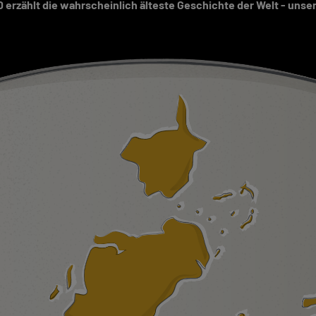
erzählt die wahrscheinlich älteste Geschichte der Welt - uns