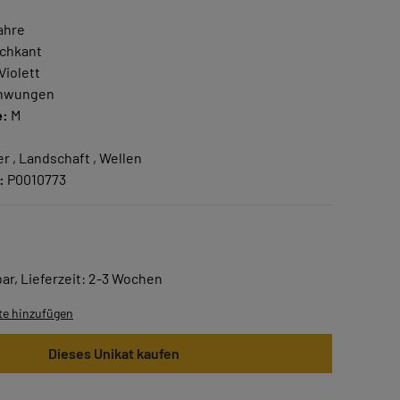
ahre
chkant
Violett
hwungen
e:
M
r , Landschaft , Wellen
:
P0010773
ar, Lieferzeit: 2-3 Wochen
te hinzufügen
Dieses Unikat kaufen