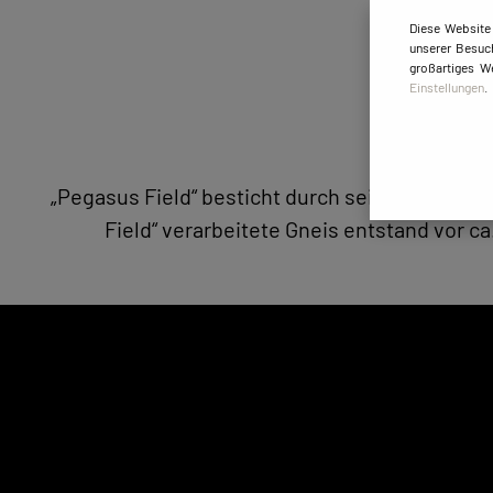
Diese Website
unserer Besuch
großartiges W
Einstellungen
.
„Pegasus Field“ besticht durch seine einziga
Field“ verarbeitete Gneis entstand vor c