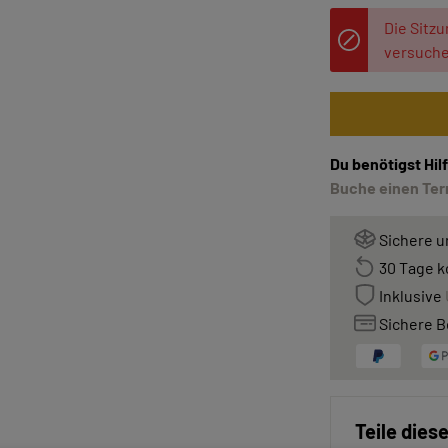
Die Sitzu
versuche
Du benötigst Hi
Buche einen Term
Sichere u
30 Tage k
Inklusive
Sichere B
Teile dies