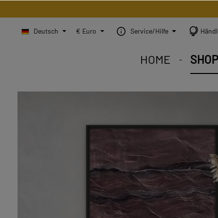
Deutsch
€
Euro
Service/Hilfe
Händl
HOME
SHO
STEINBILD Shop. Jedes
STEINBILD Sortiment. 
STEINBILD B2B. Maßg