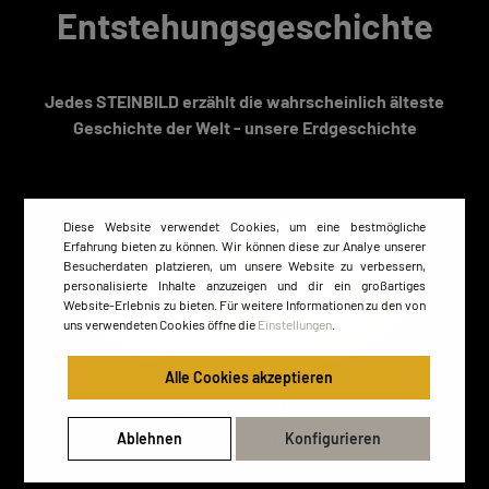
Entstehungsgeschichte
Jedes STEINBILD erzählt die wahrscheinlich älteste
Geschichte der Welt - unsere Erdgeschichte
Diese Website verwendet Cookies, um eine bestmögliche
Erfahrung bieten zu können. Wir können diese zur Analye unserer
Besucherdaten platzieren, um unsere Website zu verbessern,
personalisierte Inhalte anzuzeigen und dir ein großartiges
Website-Erlebnis zu bieten. Für weitere Informationen zu den von
uns verwendeten Cookies öffne die
Einstellungen
.
Alle Cookies akzeptieren
Der Superkontinent
Rodinia formierte sich
Ablehnen
Konfigurieren
wieder neu zum letzten,