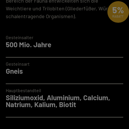
Bereich der Fauna entwickelten sich die
5%
Weichtiere und Trilobiten (Gliederfüßer, Würmer,
schalentragende Organismen).
RABATT
Gesteinsalter
500 Mio. Jahre
Gesteinsart
Gneis
Hauptbestandteil
Siliziumoxid, Aluminium, Calcium,
Natrium, Kalium, Biotit