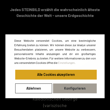
Jedes STEINBILD erzählt die wahrscheinlich älteste
Geschichte der Welt - unsere Erdgeschichte
Diese Website verwendet Cookies, um eine bestmögliche
Erfahrung bieten zu können. Wir können diese zur Analye unserer
Besucherdaten platzieren, um unsere Website zu verbessern,
personalisierte Inhalte anzuzeigen und dir ein großartiges
Website-Erlebnis zu bieten. Für weitere Informationen zu den von
uns verwendeten Cookies öffne die
Einstellungen
.
Alle Cookies akzeptieren
Die Kollision zweier
Kontinente sorgte für die
Ablehnen
Konfigurieren
Auffaltung der
kaledonischen Gebirge
(variszische