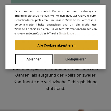
Diese Website verwendet Cookies, um eine bestmögliche
Erfahrung bieten zu können. Wir können diese zur Analye unserer
Besucherdaten platzieren, um unsere Website zu verbessern,
personalisierte Inhalte anzuzeigen und dir ein großartiges
Website-Erlebnis zu bieten. Für weitere Informationen zu den von
uns verwendeten Cookies öffne die
Einstellungen
.
„Tempus Mare Anticum“ ist mit zahlreichen
Fossilien verschiedener Art verziert und und
Alle Cookies akzeptieren
zeichnet sich durch seine diversen
Braunfärbungen und Aderungen aus. Der im
Ablehnen
Konfigurieren
STEINBILD „Tempus Mare Anticum“ verarbeitete
Sedimentgestein entstand vor ca. 420 Mio.
Jahren, als aufgrund der Kollision zweier
Kontinente die variszische Gebirgsbildung
stattfand.