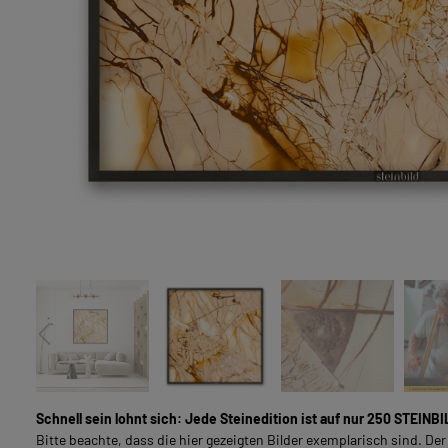
LIVING & INTERIOR
VOLLFLÄCHIGE NATURSTEINBILDER
SOUL LINE
FÜR GESCHÄFTSKUNDEN
Schnell sein lohnt sich: Jede Steinedition ist auf nur 250 STEINBI
Bitte beachte, dass die hier gezeigten Bilder exemplarisch sind. Der