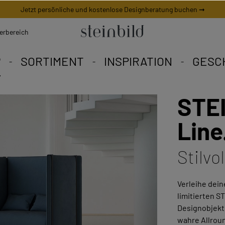
Jetzt persönliche und kostenlose Designberatung buchen ➞
erbereich
P
SORTIMENT
INSPIRATION
GESC
STEI
 Bild ist ein weltweites Uni
Eine Vielfalt zum Verlieben
eschneiderte Angebote.
Line
Stilvo
Verleihe dei
limitierten S
Designobjekt
wahre Allrou