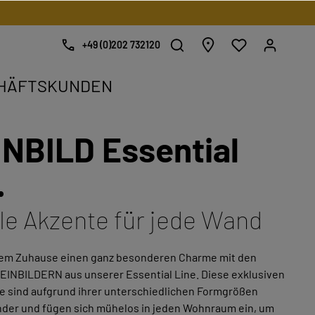
+49 (0)202 732120
HÄFTSKUNDEN
NBILD Essential
kat.
.
.
lle Akzente für jede Wand
nem Zuhause einen ganz besonderen Charme mit den
TEINBILDERN aus unserer Essential Line. Diese exklusiven
e sind aufgrund ihrer unterschiedlichen Formgrößen
nder und fügen sich mühelos in jeden Wohnraum ein, um