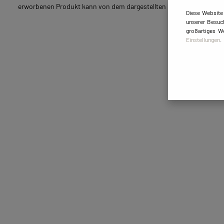
erworbenen Produkt kann von dem dargestellten Exemplar-Bild ab
Diese Website
unserer Besuch
großartiges W
Einstellungen
.