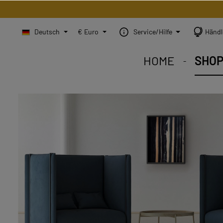
Deutsch
€
Euro
Service/Hilfe
Händl
HOME
SHO
STEINBILD Shop. Jedes
STEINBILD Sortiment. 
STEINBILD B2B. Maßg