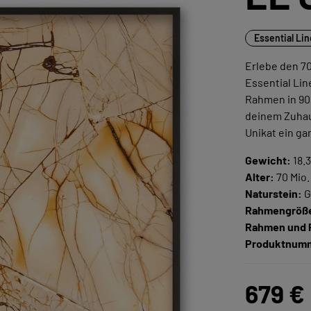
Essential Li
Erlebe den 70
Essential Li
Rahmen in 90 
deinem Zuhau
Unikat ein ga
Gewicht:
18.3
Alter:
70 Mio.
Naturstein:
G
Rahmengröß
Rahmen und 
Produktnum
679 €