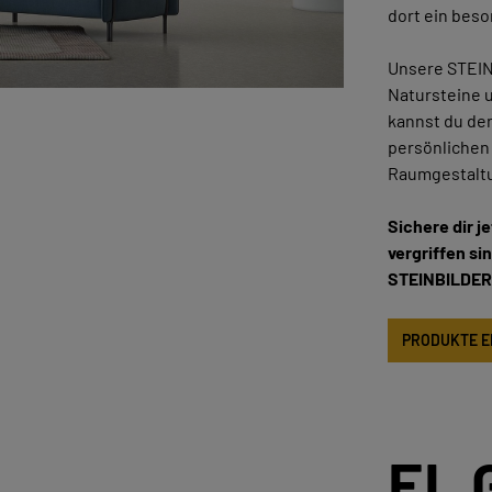
dort ein beso
Unsere STEINB
Natursteine u
kannst du den
persönlichen
Raumgestalt
Sichere dir j
vergriffen si
STEINBILDER
PRODUKTE 
EL 