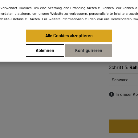
weichen.
 verwendet Cookies, um eine bestmögliche Erfahrung bieten zu können. Wir können di
50x50
erdaten platzieren, um unsere Website zu verbessern, personalisierte Inhalte anzuzei
ebsite-Erlebnis zu bieten. Für weitere Informationen zu den von uns verwendeten Coo
Alle Cookies akzeptieren
90x70
Ablehnen
Konfigurieren
Schritt 3:
Rah
In dieser K