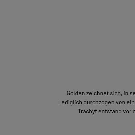
STEINVERLIEBT
Golden zeichnet sich, in 
NATURSTEINBILDER MIT PASSEPARTOUT
FOCUSLINE
HÄNDLER WERDEN
Lediglich durchzogen von ein
Trachyt entstand vor c