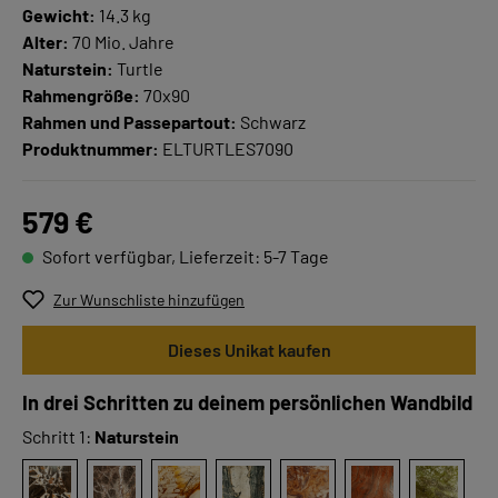
Gewicht:
14.3 kg
Alter:
70 Mio. Jahre
Naturstein:
Turtle
Rahmengröße:
70x90
Rahmen und Passepartout:
Schwarz
Produktnummer:
ELTURTLES7090
579 €
Sofort verfügbar, Lieferzeit: 5-7 Tage
Zur Wunschliste hinzufügen
Dieses Unikat kaufen
In drei Schritten zu deinem persönlichen Wandbild
Schritt 1:
Naturstein