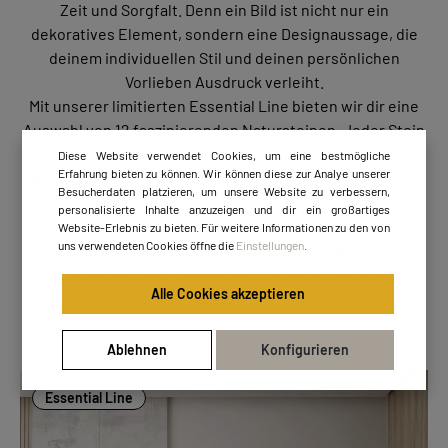
Zeit und Sorgfalt. Denn ein Bild ist nicht nur ein
dekoratives Element, sondern eine Designaussage, die
deinem individuellen Stil und deinen persönlichen
Vorlieben Ausdruck verleiht.
Mit unserer limitierten Essential Line bieten wir dir eine
Auswahl von 12 faszinierenden Natursteinen. Jeder Stein
besitzt einzigartige Eigenschaften und Merkmale, die ihn
Diese Website verwendet Cookies, um eine bestmögliche
Erfahrung bieten zu können. Wir können diese zur Analye unserer
später zu einem wahren Unikat machen. Egal, ob du dich
Besucherdaten platzieren, um unsere Website zu verbessern,
für den geheimnisvollen Rain Forest Brown, den
personalisierte Inhalte anzuzeigen und dir ein großartiges
eleganten Silver Wave oder den königlichen Royal Purple
Website-Erlebnis zu bieten. Für weitere Informationen zu den von
uns verwendeten Cookies öffne die
Einstellungen
.
entscheidest – wir sind sicher, dass du den passenden
Naturstein findest, der perfekt zu dir und deinem Stil
Alle Cookies akzeptieren
passt.
Ablehnen
Konfigurieren
Essential Line